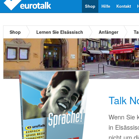
Shop
Hilfe
Kontakt
Shop
Lernen Sie Elsässisch
Anfänger
Ta
Talk N
Wenn Sie k
in Elsässi
nicht um d