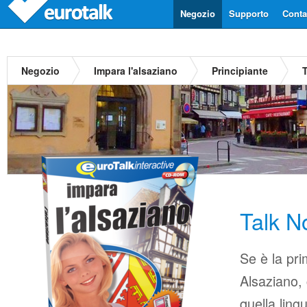
Negozio
Supporto
Contat
Negozio
Impara l'alsaziano
Principiante
Talk N
Se è la pri
Alsaziano, 
quella ling