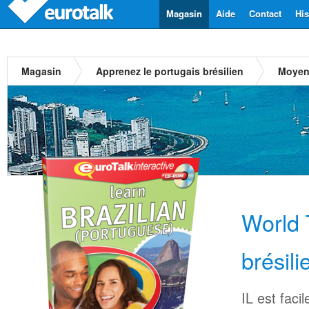
Magasin
Aide
Contact
His
Magasin
Apprenez le portugais brésilien
Moye
World 
brésili
IL est faci