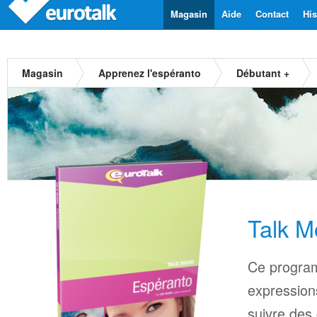
Magasin
Aide
Contact
His
Magasin
Apprenez l'espéranto
Débutant +
Talk M
Ce progra
expressions
suivre des