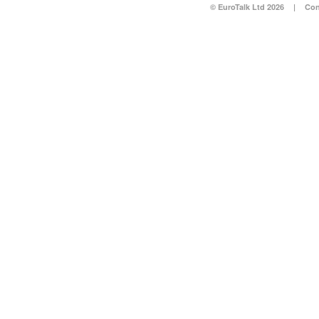
© EuroTalk Ltd 2026
|
Con