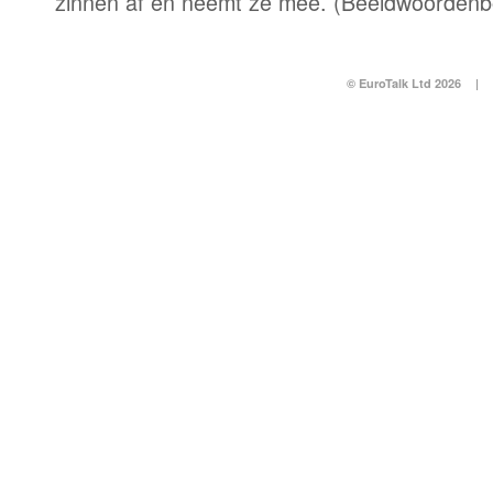
zinnen af en neemt ze mee. (Beeldwoordenb
© EuroTalk Ltd 2026
|