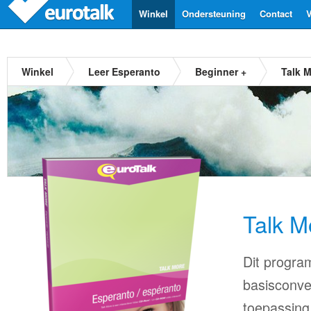
Winkel
Ondersteuning
Contact
V
Winkel
Leer Esperanto
Beginner +
Talk 
Talk M
Dit progra
basisconve
toepassing 