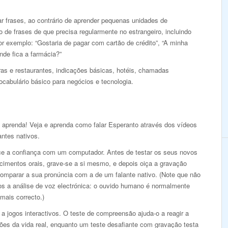
r frases, ao contrário de aprender pequenas unidades de
de frases de que precisa regularmente no estrangeiro, incluindo
r exemplo: “Gostaria de pagar com cartão de crédito”, “A minha
nde fica a farmácia?”
s e restaurantes, indicações básicas, hotéis, chamadas
ocabulário básico para negócios e tecnologia.
e aprenda! Veja e aprenda como falar Esperanto através dos vídeos
antes nativos.
ce a confiança com um computador. Antes de testar os seus novos
cimentos orais, grave-se a si mesmo, e depois oiça a gravação
comparar a sua pronúncia com a de um falante nativo. (Note que não
s a análise de voz electrónica: o ouvido humano é normalmente
mais correcto.)
a jogos interactivos. O teste de compreensão ajuda-o a reagir a
ões da vida real, enquanto um teste desafiante com gravação testa