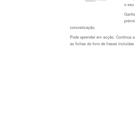
o seu
Ganha
prémio
concretização.
Pode aprender em acção. Continua a 
as fichas do livro de frases incluída