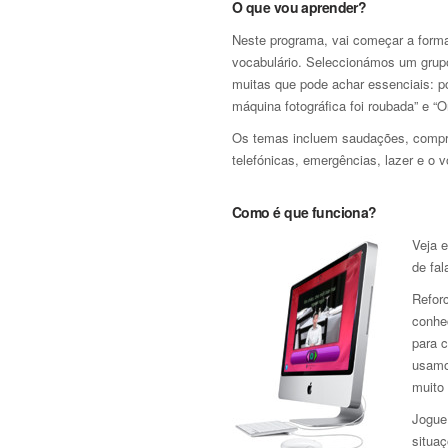
O que vou aprender?
Neste programa, vai começar a forma
vocabulário. Seleccionámos um grupo 
muitas que pode achar essenciais: po
máquina fotográfica foi roubada” e “O
Os temas incluem saudações, compra
telefónicas, emergências, lazer e o v
Como é que funciona?
Veja 
de fal
Refor
conhe
para 
usamo
muito 
Jogue 
situaç