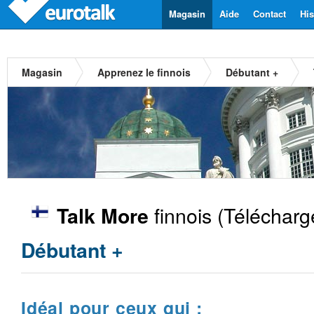
Magasin
Aide
Contact
His
Magasin
Apprenez le finnois
Débutant +
finnois
(Télécharg
Talk More
Débutant +
Idéal pour ceux qui :