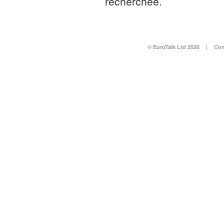
recherchée.
© EuroTalk Ltd 2026
|
Con