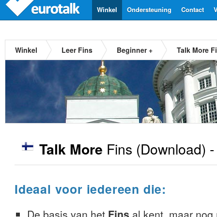
Winkel
Ondersteuning
Contact
V
Winkel
Leer Fins
Beginner +
Talk More F
Fins
(Download) 
Talk More
Ideaal voor iedereen die:
De basis van het
Fins
al kent, maar nog n