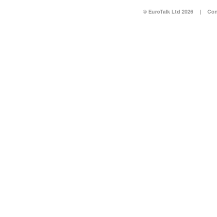
© EuroTalk Ltd 2026
|
Con