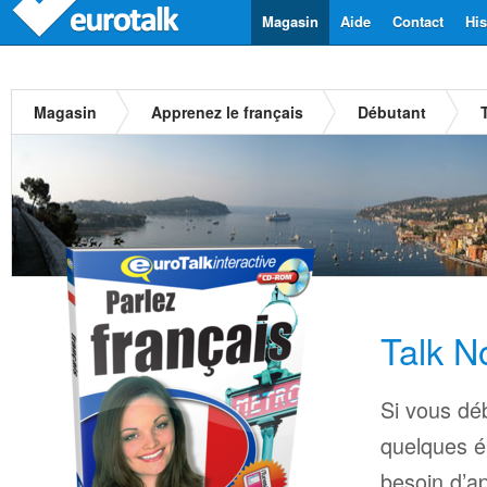
Magasin
Aide
Contact
His
Magasin
Apprenez le français
Débutant
Talk N
Si vous déb
quelques é
besoin d’a