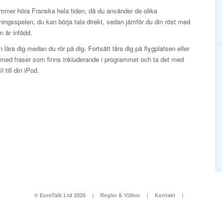
mmer höra Franska hela tiden, då du använder de olika
ningsspelen, du kan börja tala direkt, sedan jämför du din röst med
 är infödd.
 lära dig medan du rör på dig. Fortsätt lära dig på flygplatsen eller
et med fraser som finns inkluderande i programmet och ta det med
 till din iPod.
© EuroTalk Ltd 2026
|
Regler & Villkor
|
Kontakt
|