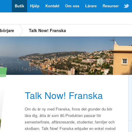
Butik
Hjälp
Kontakt
Om oss
Lärare
Resurser
börjare
Talk Now! Franska
Talk Now! Franska
Om du är ny med Franska, finns det grunder du bör
lära dig, åtta år som 80.Produkten passar för
semesterfirare, affärsresande, studenter, familjer och
skolbarn. Talk Now! Franska erbjuder en enkel metod