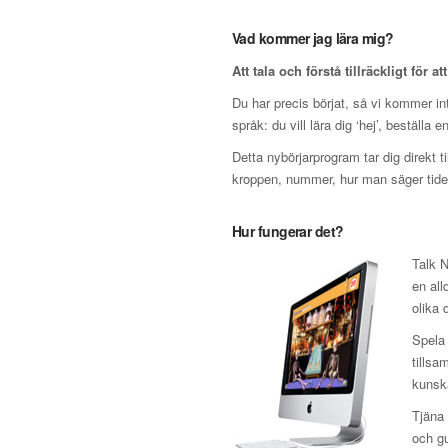
Vad kommer jag lära mig?
Att tala och förstå tillräckligt för at
Du har precis börjat, så vi kommer inte
språk: du vill lära dig ‘hej’, beställa 
Detta nybörjarprogram tar dig direkt t
kroppen, nummer, hur man säger tiden
Hur fungerar det?
Talk N
en all
olika
Spela 
tillsa
kunska
Tjäna 
och gu