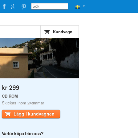
▼
Kundvagn
kr 299
CD ROM
Skickas inom 24timmar
Lägg i kundvagnen
Varför köpa från oss?