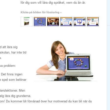
för dig som vill lära dig språket, vem du än är.
Klicka på bilden för förstoring »
att lära sig
kolan, har inte tid
a.
sa problem:
. Det finns ingen
de spel som belönar
terslektioner. Men
elg lära dig grunderna.
k om! Du kommer bli förvånad över hur motiverad du kan bli när du