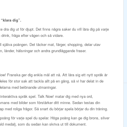
t “klara dig”.
 dra dig ut för djupt. Det finns några saker du vill lära dig på varje
en drink, fråga efter vägen och så vidare.
ill själva poängen. Det täcker mat, färger, shopping, delar utav
, länder, hälsningar och andra grundläggande fraser.
ow! Franska ger dig enkla mål att nå. Att lära sig ett nytt språk är
deles för stor sak att tackla allt på en gång, så vi har delat in de
 delarna med belönande utmaningar.
interaktiva språk spel. Talk Now! matar dig med nya ord,
mmans med bilder som förstärker ditt minne. Sedan testas din
p med roliga frågor. Så snart du börjar spela börjar du din träning.
poäng för varje spel du spelar. Höga poäng kan ge dig brons, silver
ld medalj, som du sedan kan skriva ut till dokument.