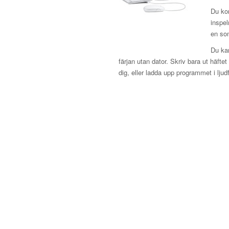
Du ko
inspel
en som
Du kan
färjan utan dator. Skriv bara ut häft
dig, eller ladda upp programmet i ljudfil