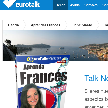
Tienda
Ayuda
Contacto
Com
Tienda
Aprender Francés
Principiante
Ta
Talk N
Si eres nu
aspectos b
aprender, n