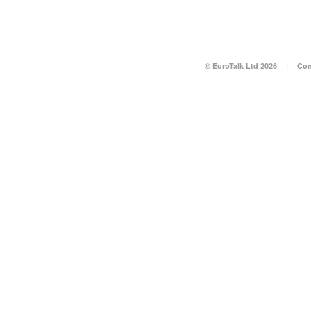
© EuroTalk Ltd 2026
|
Con