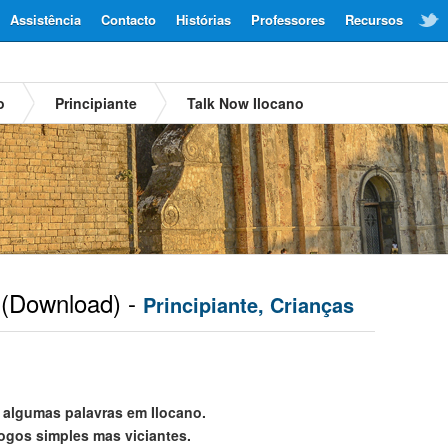
Assistência
Contacto
Histórias
Professores
Recursos
o
Principiante
Talk Now Ilocano
(Download) -
Principiante, Crianças
 algumas palavras em Ilocano.
jogos simples mas viciantes.