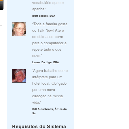
vocabulário que se
apanha.”
Burt Sellers, EUA
“Toda a família gosta
do Talk Now! Até o
de dois anos corre
para o computador e
repete tudo o que
ouve.”
Laurel De Lige, EUA
“Agora trabalho como
intérprete para um
hotel local. Obrigado
por uma nova
direcção na minha
vida.”
Bill Aulsebrook, África do
Sul
Requisitos do Sistema