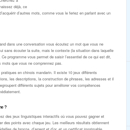
Cherchez à
naissez déjà, ce
 d’acquérir d’autres mots, comme vous le feriez en parlant avec un
Quand dans une conversation vous écoutez un mot que vous ne
i sans écouter la suite, mais le contexte (la situation dans laquelle
. Ce programme vous permet de saisir l’essentiel de ce qui est dit,
des mots que vous ne comprennez pas.
ratiques en chinois mandarin. Il existe 10 jeux différents
ions, les descriptions, la construction de phrases, les adresses et il
 regroupent différents sujets pour améliorer vos compétences
mmédiatement.
me ?
z des jeux linguistiques interactifs où vous pouvez gagner et
r des points avec chaque jeu. Les meilleurs résultats obtiennent
dailles de bronze, d’argent et d’or, et un certificat imprimable,