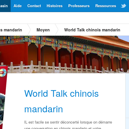
asin
Aide
Contact
Histoires
Professeurs
Ressources
is mandarin
Moyen
World Talk chinois mandarin
World Talk chinois
mandarin
IL est facile se sentir déconcerté lorsque on démarre
une conversation en chinois mandarin et votre