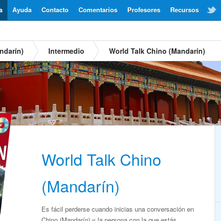
a
Ayuda
Contacto
Comentarios
Profesores
Recursos
ndarín)
Intermedio
World Talk Chino (Mandarín)
World Talk Chino
(Mandarín)
Es fácil perderse cuando inicias una conversación en
Chino (Mandarín) y la persona con la que estás