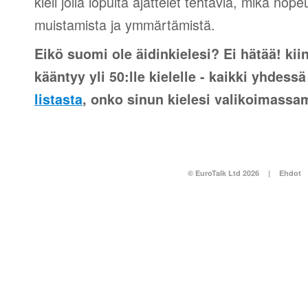
kieli jolla lopulta ajattelet tehtäviä, mikä nop
muistamista ja ymmärtämistä.
Eikö suomi ole äidinkielesi? Ei hätää! kii
kääntyy yli 50:lle kielelle - kaikki yhdes
listasta
, onko sinun kielesi valikoimass
© EuroTalk Ltd 2026
|
Ehdot