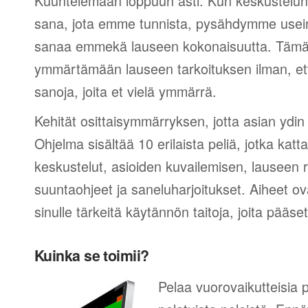
Kuuntelemaan loppuun asti. Kun keskustelun 
sana, jota emme tunnista, pysähdymme usein
sanaa emmekä lauseen kokonaisuutta. Tämä 
ymmärtämään lauseen tarkoituksen ilman, et
sanoja, joita et vielä ymmärrä.
Kehität osittaisymmärryksen, jotta asian ydin
Ohjelma sisältää 10 erilaista peliä, jotka kat
keskustelut, asioiden kuvailemisen, lauseen
suuntaohjeet ja saneluharjoitukset. Aiheet ova
sinulle tärkeitä käytännön taitoja, joita pääs
Kuinka se toimii?
Pelaa vuorovaikutteisia p