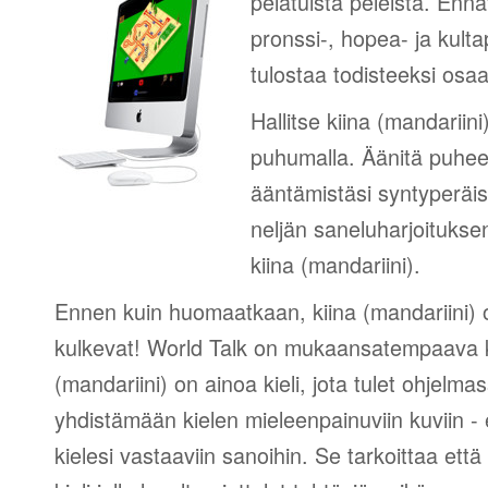
pelatuista peleistä. Ennät
pronssi-, hopea- ja kultap
tulostaa todisteeksi osa
Hallitse kiina (mandariini)
puhumalla. Äänitä puhees
ääntämistäsi syntyperäi
neljän saneluharjoituksen
kiina (mandariini).
Ennen kuin huomaatkaan, kiina (mandariini) on 
kulkevat! World Talk on mukaansatempaava 
(mandariini) on ainoa kieli, jota tulet ohjelm
yhdistämään kielen mieleenpainuviin kuviin -
kielesi vastaaviin sanoihin. Se tarkoittaa että