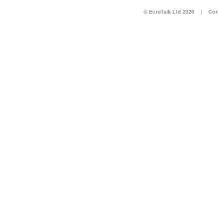
© EuroTalk Ltd 2026
|
Con