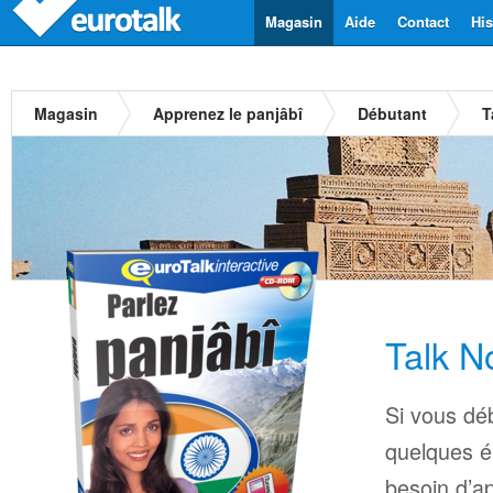
Magasin
Aide
Contact
His
Magasin
Apprenez le panjâbî
Débutant
T
Talk N
Si vous déb
quelques é
besoin d’a