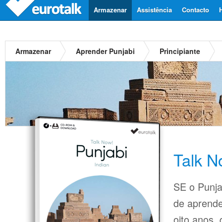
Armazenar
Assistência
Contacto
Armazenar
Aprender Punjabi
Principiante
Talk N
SE o Punjab
de aprende
oito anos,