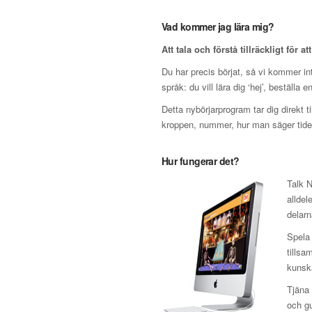
Vad kommer jag lära mig?
Att tala och förstå tillräckligt för at
Du har precis börjat, så vi kommer inte
språk: du vill lära dig ‘hej’, beställa 
Detta nybörjarprogram tar dig direkt t
kroppen, nummer, hur man säger tiden
Hur fungerar det?
Talk N
alldel
delar
Spela 
tillsa
kunska
Tjäna 
och gu