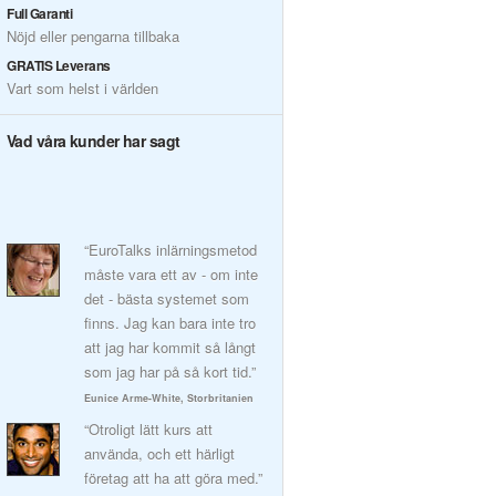
Full Garanti
Nöjd eller pengarna tillbaka
GRATIS Leverans
Vart som helst i världen
Vad våra kunder har sagt
“EuroTalks inlärningsmetod
måste vara ett av - om inte
det - bästa systemet som
finns. Jag kan bara inte tro
att jag har kommit så långt
som jag har på så kort tid.”
Eunice Arme-White, Storbritanien
“Otroligt lätt kurs att
använda, och ett härligt
företag att ha att göra med.”