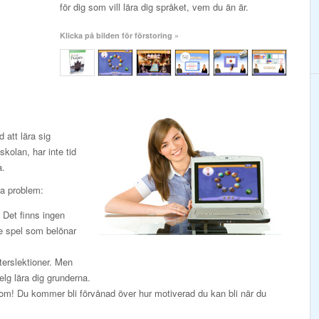
för dig som vill lära dig språket, vem du än är.
Klicka på bilden för förstoring »
att lära sig
kolan, har inte tid
a.
sa problem:
. Det finns ingen
de spel som belönar
terslektioner. Men
elg lära dig grunderna.
k om! Du kommer bli förvånad över hur motiverad du kan bli när du