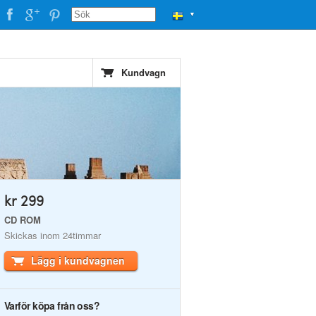
▼
Kundvagn
kr 299
CD ROM
Skickas inom 24timmar
Lägg i kundvagnen
Varför köpa från oss?