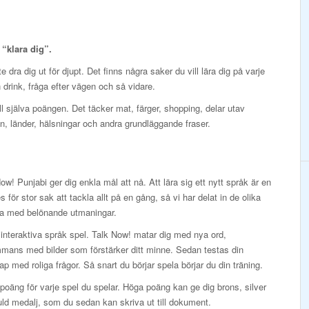
t “klara dig”.
 dra dig ut för djupt. Det finns några saker du vill lära dig på varje
en drink, fråga efter vägen och så vidare.
ill själva poängen. Det täcker mat, färger, shopping, delar utav
, länder, hälsningar och andra grundläggande fraser.
ow! Punjabi ger dig enkla mål att nå. Att lära sig ett nytt språk är en
es för stor sak att tackla allt på en gång, så vi har delat in de olika
na med belönande utmaningar.
interaktiva språk spel. Talk Now! matar dig med nya ord,
mmans med bilder som förstärker ditt minne. Sedan testas din
p med roliga frågor. Så snart du börjar spela börjar du din träning.
poäng för varje spel du spelar. Höga poäng kan ge dig brons, silver
ld medalj, som du sedan kan skriva ut till dokument.