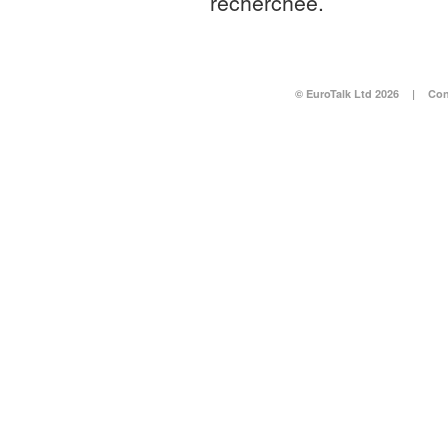
recherchée.
© EuroTalk Ltd 2026
|
Con