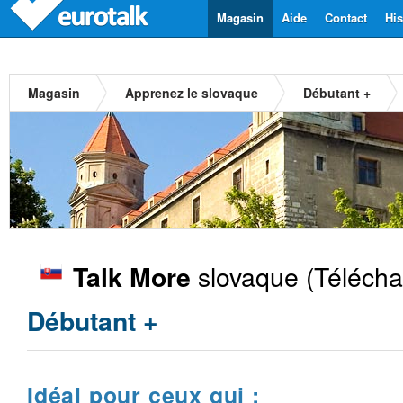
Magasin
Aide
Contact
His
Magasin
Apprenez le slovaque
Débutant +
slovaque
(Télécha
Talk More
Débutant +
Idéal pour ceux qui :