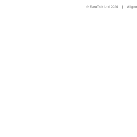
© EuroTalk Ltd 2026
|
Allge