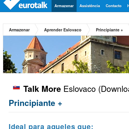
Armazenar
Assistência
Contacto
Armazenar
Aprender Eslovaco
Principiante +
Eslovaco
(Downloa
Talk More
Principiante +
Ideal para aqueles que: