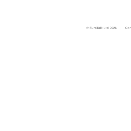
© EuroTalk Ltd 2026
|
Con