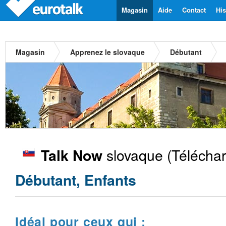
Magasin
Aide
Contact
His
Magasin
Apprenez le slovaque
Débutant
slovaque
(Téléchar
Talk Now
Débutant, Enfants
Idéal pour ceux qui :