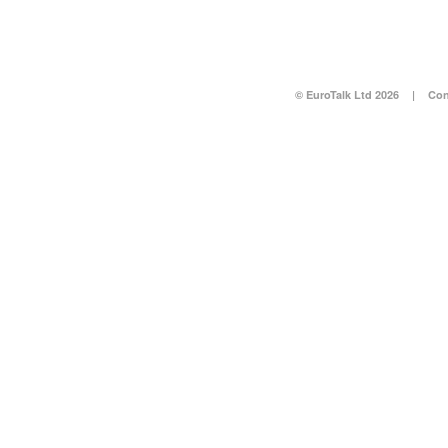
© EuroTalk Ltd 2026
|
Con