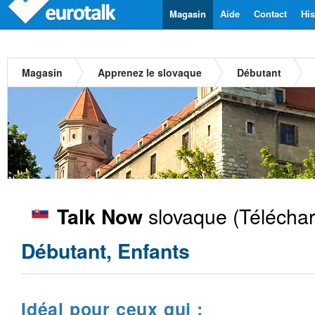
Magasin
Aide
Contact
His
Magasin
Apprenez le slovaque
Débutant
slovaque
(Téléchar
Talk Now
Débutant, Enfants
Idéal pour ceux qui :