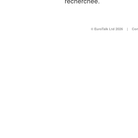
recherchée.
© EuroTalk Ltd 2026
|
Con