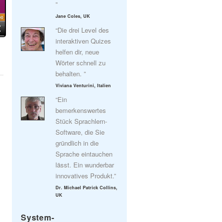
”
Jane Coles, UK
“Die drei Level des
interaktiven Quizes
helfen dir, neue
Wörter schnell zu
behalten. ”
Viviana Venturini, Italien
“Ein
bemerkenswertes
Stück Sprachlern-
Software, die Sie
gründlich in die
Sprache eintauchen
lässt. Ein wunderbar
innovatives Produkt.”
Dr. Michael Patrick Collins,
UK
System-