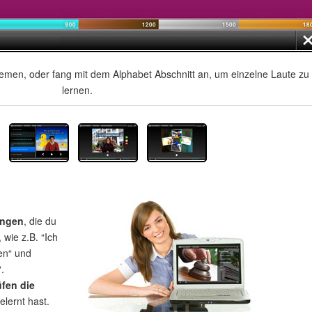
men, oder fang mit dem Alphabet Abschnitt an, um einzelne Laute zu
lernen.
ungen
, die du
wie z.B. “Ich
en“ und
.
üfen die
elernt hast.