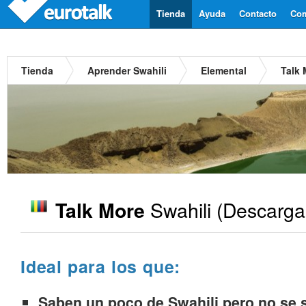
Tienda
Ayuda
Contacto
Com
Tienda
Aprender Swahili
Elemental
Talk 
Swahili
(Descarga
Talk More
Ideal para los que:
Saben un poco de Swahili pero no se s