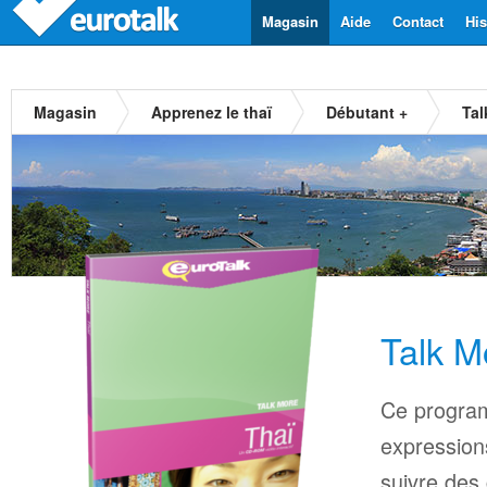
Magasin
Aide
Contact
His
Magasin
Apprenez le thaï
Débutant +
Tal
Talk M
Ce progra
expressions
suivre des