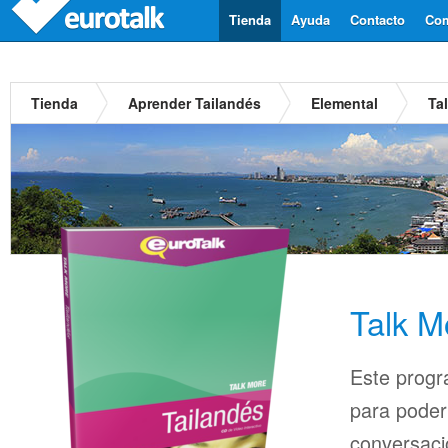
Tienda
Ayuda
Contacto
Com
Tienda
Aprender Tailandés
Elemental
Ta
Talk M
Este progr
para pode
conversaci