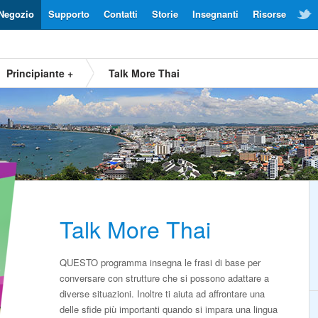
Negozio
Supporto
Contatti
Storie
Insegnanti
Risorse
Principiante +
Talk More Thai
Talk More Thai
QUESTO programma insegna le frasi di base per
conversare con strutture che si possono adattare a
diverse situazioni. Inoltre ti aiuta ad affrontare una
delle sfide più importanti quando si impara una lingua