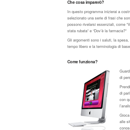
Che cosa imparerò?
In questo programma inizierai a costr
selezionato una serie di frasi che so
possono rivelarsi essenziali, come “V
stata rubata” e “Dov’è la farmacia?”
Gli argomenti sono i saluti, la spesa, 
tempo libero e la terminologia di base 
Come funziona?
Guard
di per
Prendi
di par
con qu
l’anal
Gioca 
alle s
conos