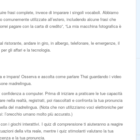
uire frasi complete, invece di imparare i singoli vocaboli. Abbiamo
no comunemente utilizzate all’estero, includendo alcune frasi che
orrei pagare con la carta di credito”, “La mia macchina fotografica è
al ristorante, andare in giro, in albergo, telefonare, le emergenze, il
per gli affari e la tecnologia.
a e impara! Osserva e ascolta come parlare Thai guardando i video
sone madrelingua.
 confidenza a computer. Prima di iniziare a praticare le tue capacità
lare nella realtà, registrati, poi riascoltati e confronta la tua pronuncia
ella del madrelingua. (Nota che non utilizziamo voci elettroniche per
isi: l’orecchio umano molto più accurato.)
con i giochi interattivi. I quiz di comprensione ti aiuteranno a reagire
ituazioni della vita reale, mentre i quiz stimolanti valutano la tua
cenza e la tua pronuncia.