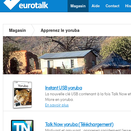
Magasin
Aide
Contact
His
Magasin
Apprenez le yoruba
Instant USB yoruba
La nouvelle clé USB contenant à la fois Talk Now et
More en yoruba.
En savoir plus
Talk Now yoruba (Téléchargement)
Motivant et amusant : apprenez rapidement l’essen