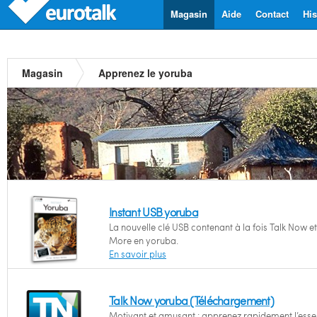
Magasin
Aide
Contact
His
Magasin
Apprenez le yoruba
Instant USB yoruba
La nouvelle clé USB contenant à la fois Talk Now et
More en yoruba.
En savoir plus
Talk Now yoruba (Téléchargement)
Motivant et amusant : apprenez rapidement l’essen