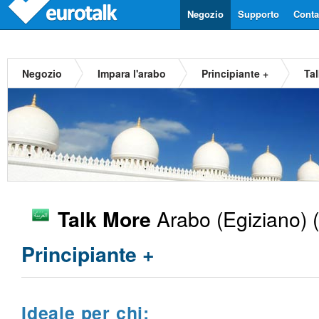
Negozio
Supporto
Contat
Negozio
Impara l'arabo
Principiante +
Ta
Arabo (Egiziano)
(
Talk More
Principiante +
Ideale per chi: