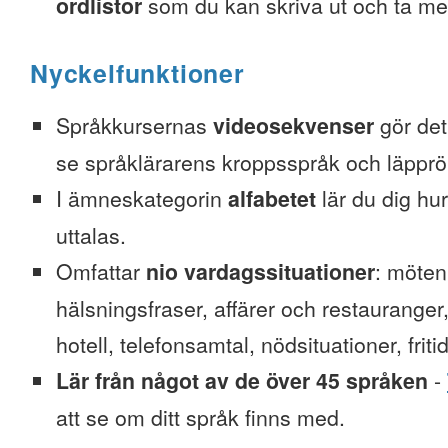
ordlistor
som du kan skriva ut och ta me
Nyckelfunktioner
Språkkursernas
videosekvenser
gör det 
se språklärarens kroppsspråk och läpprör
I ämneskategorin
alfabetet
lär du dig hu
uttalas.
Omfattar
nio vardagssituationer
: möten
hälsningsfraser, affärer och restauranger
hotell, telefonsamtal, nödsituationer, friti
Lär från något av de över 45 språken
-
att se om ditt språk finns med.