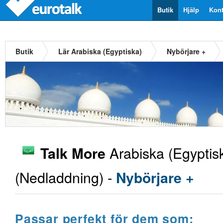
Butik
Hjälp
Kont
Butik
Lär Arabiska (Egyptiska)
Nybörjare +
Arabiska (Egyptis
Talk More
(Nedladdning) -
Nybörjare +
Passar perfekt för dem som: