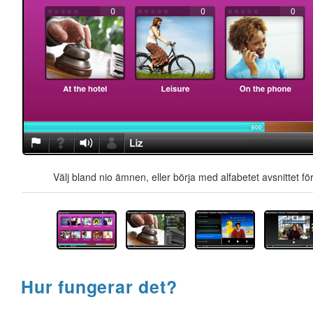
Välj bland nio ämnen, eller börja med alfabetet avsnittet för
Hur fungerar det?