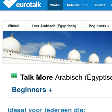
Winkel
Ondersteuning
Contact
V
Winkel
Leer Arabisch (Egyptisch)
Beginners +
Arabisch (Egyptis
Talk More
-
Beginners +
Ideaal voor iedereen die: