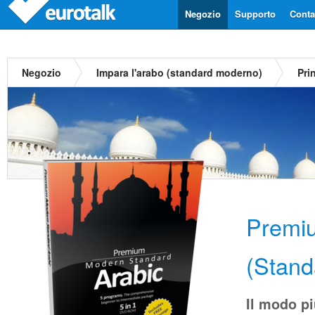
Negozio
Supporto
Contat
Negozio
Impara l'arabo (standard moderno)
Pri
Premi
(Stand
Il modo p