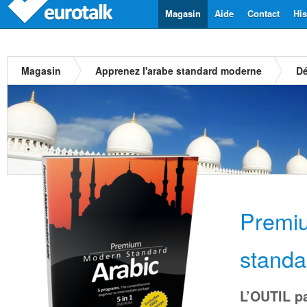
Magasin
Aide
Contact
His
Magasin
Apprenez l'arabe standard moderne
Dé
Premi
stand
L’OUTIL pa