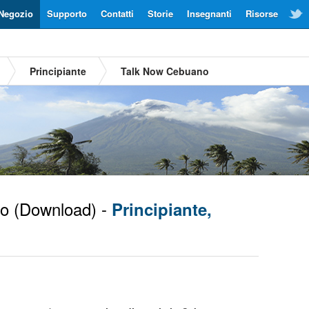
Negozio
Supporto
Contatti
Storie
Insegnanti
Risorse
Principiante
Talk Now Cebuano
o
(Download) -
Principiante,