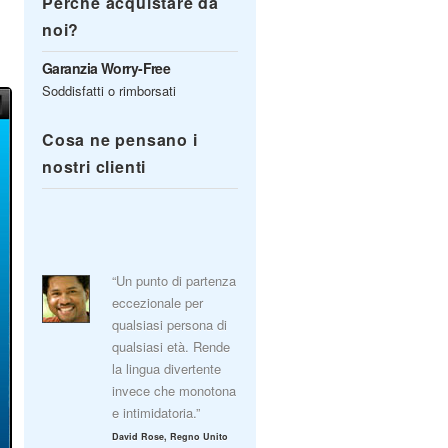
Perché acquistare da
noi?
Garanzia Worry-Free
Soddisfatti o rimborsati
Cosa ne pensano i
nostri clienti
“Un punto di partenza
eccezionale per
qualsiasi persona di
qualsiasi età. Rende
la lingua divertente
invece che monotona
e intimidatoria.”
David Rose, Regno Unito