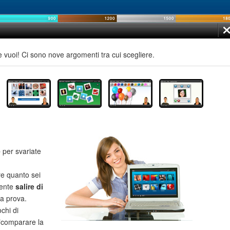
e vuoi! Ci sono nove argomenti tra cui scegliere.
e
per svariate
re quanto sei
mente
salire di
la prova.
chi di
**comparare la