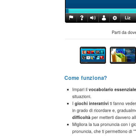
Parti da dov
Come funziona?
Impari il
vocabolario essenzial
situazioni.
I
giochi interattivi
ti fanno vede
in grado di ricordare e, gradual
difficoltà
per metterti davvero al
Migliora la tua pronuncia con i gio
pronuncia, che ti permettono di 