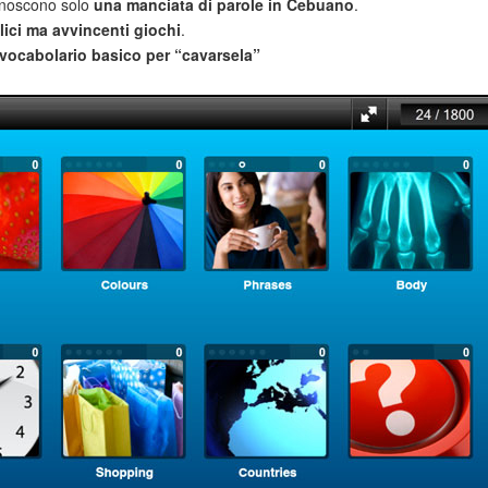
noscono solo
una manciata di parole in Cebuano
.
ici ma avvincenti giochi
.
vocabolario basico per “cavarsela”