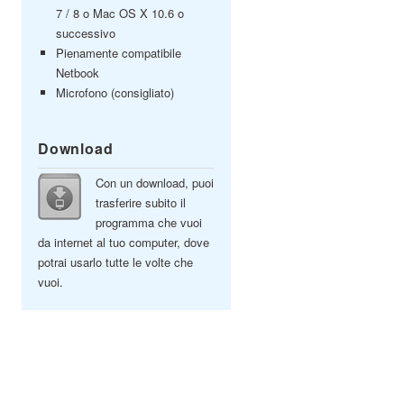
7 / 8 o Mac OS X 10.6 o
successivo
Pienamente compatibile
Netbook
Microfono (consigliato)
Download
Con un download, puoi
trasferire subito il
programma che vuoi
da internet al tuo computer, dove
potrai usarlo tutte le volte che
vuoi.