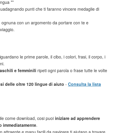
ingua **
uadagnando punti che ti faranno vincere medaglie di
i
ognuna con un argomento da portare con te e
viaggio.
guardano le prime parole, il cibo, i colori, frasi, il corpo, i
ni.
schili e femminili
ripeti ogni parola o frase tutte le volte
i delle oltre 120 lingue di aiuto
-
Consulta la lista
ile come download, cosi puoi
iniziare ad apprendere
o immediatamente
.
n attraente e manu facili da navigare ti aiutano a trovare