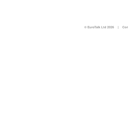
© EuroTalk Ltd 2026
|
Con