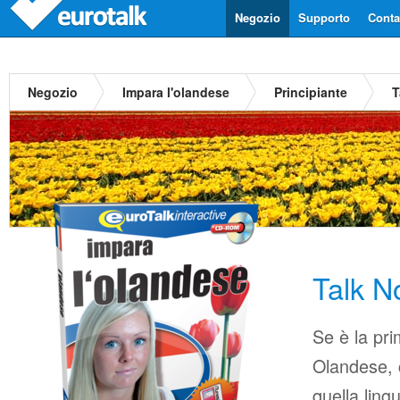
Negozio
Supporto
Contat
Negozio
Impara l'olandese
Principiante
T
Talk 
Se è la pri
Olandese, c
quella ling