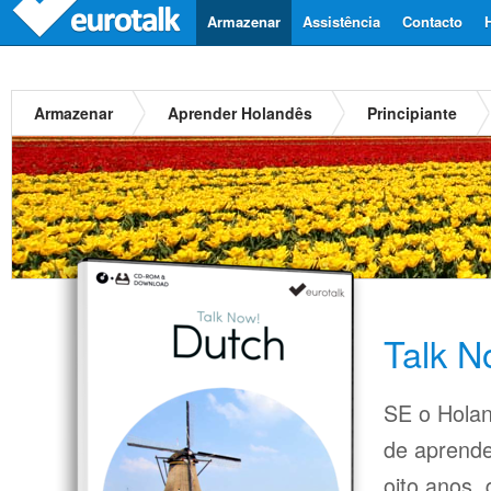
Armazenar
Assistência
Contacto
Armazenar
Aprender Holandês
Principiante
Talk N
SE o Holan
de aprende
oito anos,