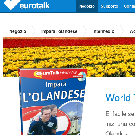
Negozio
Supporto
Contat
Negozio
Impara l'olandese
Intermedio
Wo
World 
E’ facile s
inizi una c
Olandese e