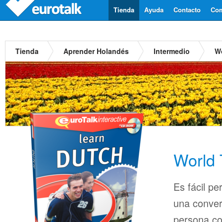
Tienda
Ayuda
Contacto
Com
Tienda
Aprender Holandés
Intermedio
Wo
World 
Es fácil pe
una conver
persona co