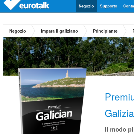
Negozio
Supporto
Contat
Negozio
Impara il galiziano
Principiante
Premi
Galizi
Il modo p