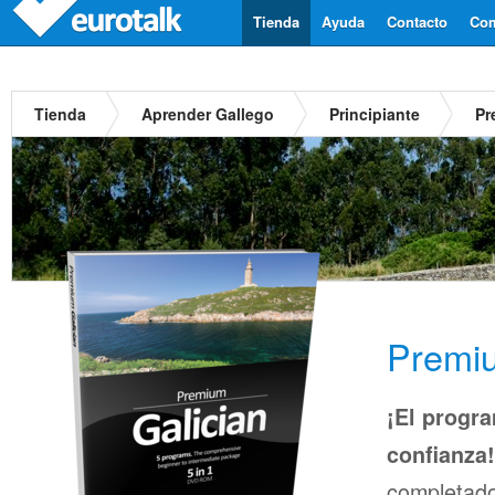
Tienda
Ayuda
Contacto
Com
Tienda
Aprender Gallego
Principiante
Pr
Premiu
¡El progra
confianza!
completado