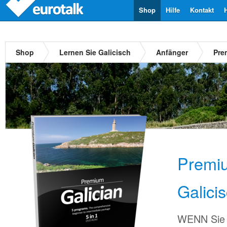
Shop
Hilfe
Kontakt
Shop
Lernen Sie Galicisch
Anfänger
Pre
Premi
Galici
WENN Sie 