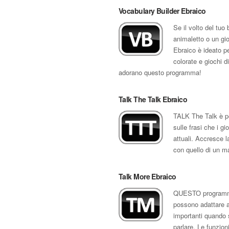
Vocabulary Builder Ebraico
Se il volto del tu
animaletto o un gio
Ebraico è ideato p
colorate e giochi d
adorano questo programma!
Talk The Talk Ebraico
TALK The Talk è pe
sulle frasi che i gi
attuali. Accresce l
con quello di un m
Talk More Ebraico
QUESTO programma 
possono adattare a 
importanti quando s
parlare. Le funzion