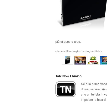
più di queste aree.
clicca sull'immagine per ingrandirla »
Talk Now Ebraico
Se è la prima volta
dovrai sapere, sia 
che un turista in 
imparare le basi di