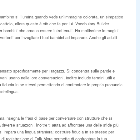
o bambino si illumina quando vede un’immagine colorata, un simpatico
cattolo, allora questo è ciò che fa per lui. Vocabulary Builder
er bambini che amano essere intrattenuti. Ha moltissime immagini
ivertenti per invogliare i tuoi bambini ad imparare. Anche gli adulti
nsato specificamente per i ragazzi. Si concentra sulle parole e
ovani usano nelle loro conversazioni, inoltre include termini utili e
a fiducia in se stessi permettendo di confrontare la propria pronuncia
adrelingua.
insegna le frasi di base per conversare con strutture che si
diverse situazioni. Inoltre ti aiuta ad affrontare una delle sfide più
i impara una lingua straniera: costruire fiducia in se stesso per
i di registrazione di Talk More permette di confrontare la tua