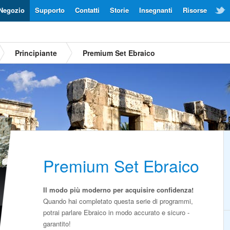
Negozio
Supporto
Contatti
Storie
Insegnanti
Risorse
Principiante
Premium Set Ebraico
Premium Set Ebraico
Il modo più moderno per acquisire confidenza!
Quando hai completato questa serie di programmi,
potrai parlare Ebraico in modo accurato e sicuro -
garantito!