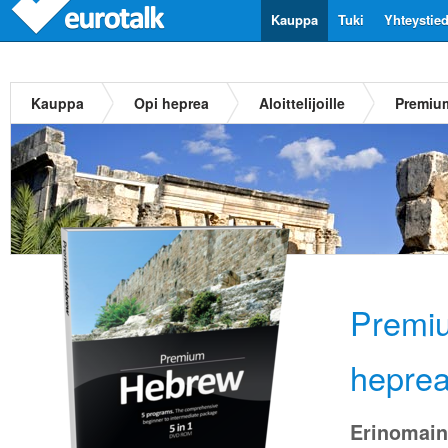
Kauppa
Tuki
Yhteystie
Kauppa
Opi heprea
Aloittelijoille
Premium
Premiu
hepre
Erinomain