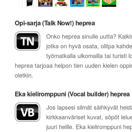
Opi-sarja (Talk Now!) heprea
Onko heprea sinulle uutta? Kaikis
jotka on hyvä osata, olitpa kahde
työmatkalla ulkomailla tai turisti 
heprea tarjoaa helpon tien uuden kielen opp
oletkin.
Eka kieliromppuni (Vocal builder) heprea
Jos lapsesi silmät säihkyvät he
kirkkaanväriset kuvat, söpöt lelue
juuri heille. Eka kieliromppuni he