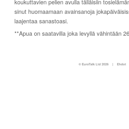
koukuttavien pelien avulla tälläisiin tosielämän
sinut huomaamaan avainsanoja jokapäiväisissä
laajentaa sanastoasi.
**Apua on saatavilla joka levyllä vähintään 26 
© EuroTalk Ltd 2026
|
Ehdot