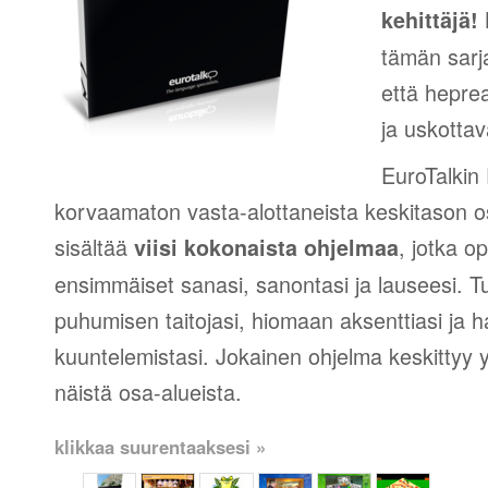
K
kehittäjä!
tämän sarj
että heprea
ja uskottav
EuroTalkin
korvaamaton vasta-alottaneista keskitason os
sisältää
, jotka op
viisi kokonaista ohjelmaa
ensimmäiset sanasi, sanontasi ja lauseesi. T
puhumisen taitojasi, hiomaan aksenttiasi ja h
kuuntelemistasi. Jokainen ohjelma keskittyy
näistä osa-alueista.
klikkaa suurentaaksesi »