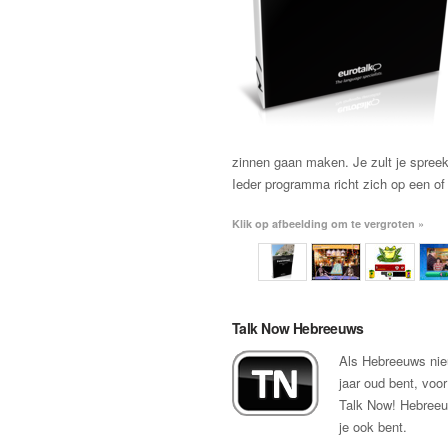
zinnen gaan maken. Je zult je spreekv
Ieder programma richt zich op een o
Klik op afbeelding om te vergroten »
Talk Now Hebreeuws
Als Hebreeuws nieuw
jaar oud bent, voor
Talk Now! Hebreeuw
je ook bent.