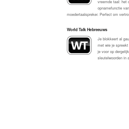
vreemde taal: het
opnamefunctie van 
moedertaalspreker. Perfect om vertrou
World Talk Hebreeuws
Je blokkeert al ga
met wie je spreekt 
je voor op dergelij
sleutelwoorden in 