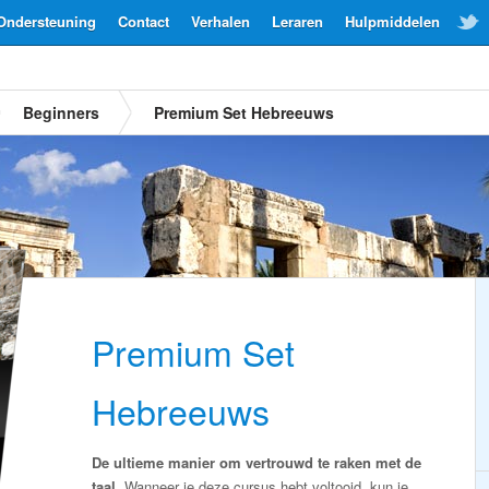
Ondersteuning
Contact
Verhalen
Leraren
Hulpmiddelen
Beginners
Premium Set Hebreeuws
Premium Set
Hebreeuws
De ultieme manier om vertrouwd te raken met de
taal.
Wanneer je deze cursus hebt voltooid, kun je