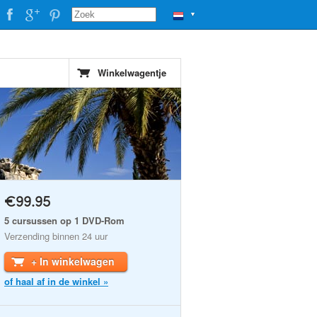
▼
Winkelwagentje
€99.95
5 cursussen op 1 DVD-Rom
Verzending binnen 24 uur
+ In winkelwagen
of haal af in de winkel »