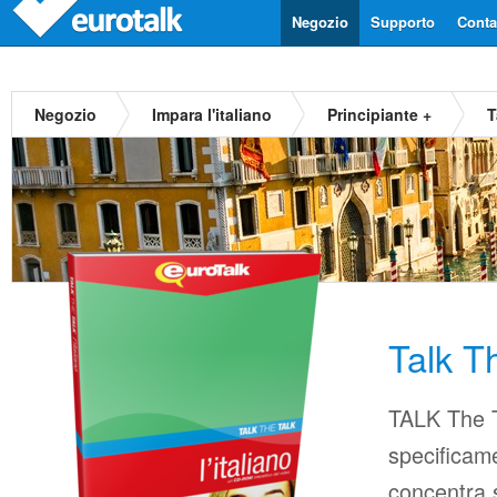
Negozio
Supporto
Contat
Negozio
Impara l'italiano
Principiante +
T
Talk Th
TALK The T
specificame
concentra s